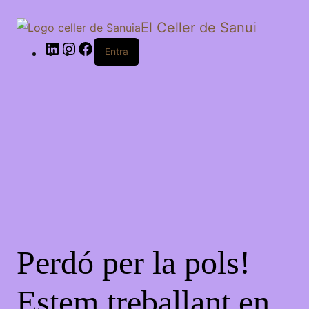
El Celler de Sanui
Entra
Perdó per la pols!
Estem treballant en