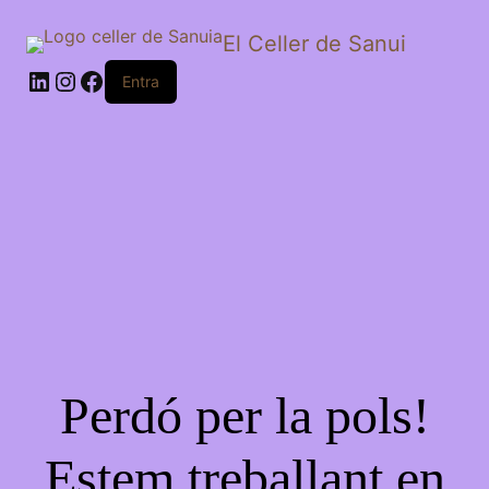
El Celler de Sanui
Entra
Perdó per la pols!
Estem treballant en