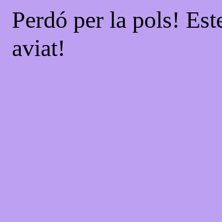
Perdó per la pols! Est
aviat!